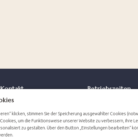
ntakt
Betriebszei
okies
hotelbohmann.cz
ieren“ klicken, stimmen Sie der Speicherung ausgewählter Cookies (notw
Hotel 24/7
79 793 226
 Cookies, um die Funktionsweise unserer Website zu verbessern, ihre L
Restauraunt: Mo - So 8:00 
sonalisiert zu gestalten. Über den Button „Einstellungen bearbeiten“ kön
22:00
werden.