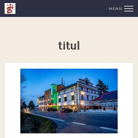
Me
titul