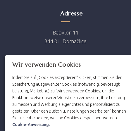
Adresse
Babylon 11
344 01 Domažlice
Kontakt
Wir verwenden Cookies
hotel@hotelbohmann.cz
Indem Sie auf „Cookies akzeptieren“ klicken, stimmen Sie der
Speicherung ausgewählter Cookies (notwendig, bevorzugt,
+420 379 793 226
Leistung, Marketing) zu. Wir verwenden Cookies, um die
Funktionsweise unserer Website zu verbessern, ihre Leistung
zu messen und Werbung zielgerichtet und personalisiert zu
gestalten. Über den Button „Einstellungen bearbeiten“ können
Betriebszeiten
Sie frei entscheiden, welche Cookies gespeichert werden.
Cookie-Anweisung.